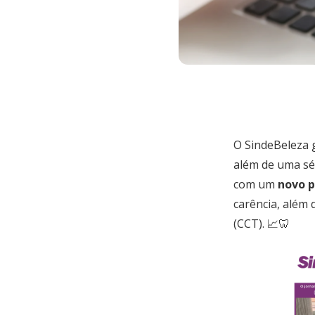
O SindeBeleza 
além de uma sér
com um
novo p
carência, além 
(CCT). 📈🦷